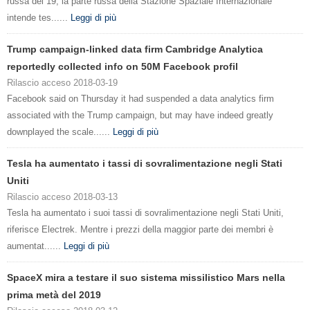
russa del 19, la parte russa della Stazione Spaziale Internazionale
intende tes......
Leggi di più
Trump campaign-linked data firm Cambridge Analytica
reportedly collected info on 50M Facebook profil
Rilascio acceso 2018-03-19
Facebook said on Thursday it had suspended a data analytics firm
associated with the Trump campaign, but may have indeed greatly
downplayed the scale......
Leggi di più
Tesla ha aumentato i tassi di sovralimentazione negli Stati
Uniti
Rilascio acceso 2018-03-13
Tesla ha aumentato i suoi tassi di sovralimentazione negli Stati Uniti,
riferisce Electrek. Mentre i prezzi della maggior parte dei membri è
aumentat......
Leggi di più
SpaceX mira a testare il suo sistema missilistico Mars nella
prima metà del 2019