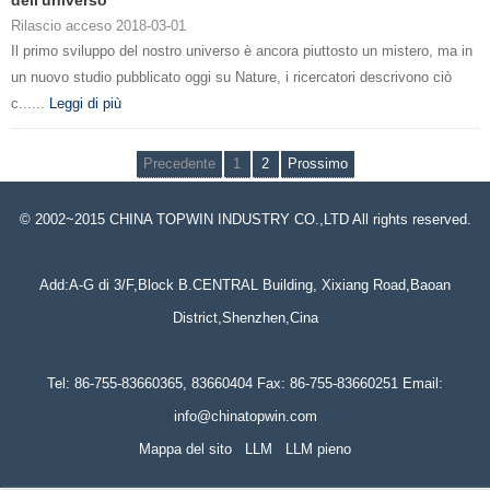
dell'universo
Rilascio acceso 2018-03-01
Il primo sviluppo del nostro universo è ancora piuttosto un mistero, ma in
un nuovo studio pubblicato oggi su Nature, i ricercatori descrivono ciò
c......
Leggi di più
Precedente
1
2
Prossimo
© 2002~2015 CHINA TOPWIN INDUSTRY CO.,LTD All rights reserved.
Add:A-G di 3/F,Block B.CENTRAL Building, Xixiang Road,Baoan
District,Shenzhen,Cina
Tel: 86-755-83660365, 83660404 Fax: 86-755-83660251 Email:
info@chinatopwin.com
Mappa del sito
LLM
LLM pieno