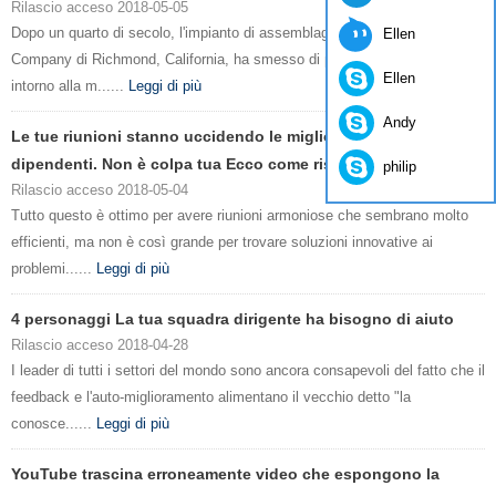
Rilascio acceso 2018-05-05
Dopo un quarto di secolo, l'impianto di assemblaggio della Ford Motor
Ellen
Company di Richmond, California, ha smesso di produrre automobili
Ellen
intorno alla m......
Leggi di più
Andy
Le tue riunioni stanno uccidendo le migliori idee dei
dipendenti. Non è colpa tua Ecco come risolver
philip
Rilascio acceso 2018-05-04
Tutto questo è ottimo per avere riunioni armoniose che sembrano molto
efficienti, ma non è così grande per trovare soluzioni innovative ai
problemi......
Leggi di più
4 personaggi La tua squadra dirigente ha bisogno di aiuto
Rilascio acceso 2018-04-28
I leader di tutti i settori del mondo sono ancora consapevoli del fatto che il
feedback e l'auto-miglioramento alimentano il vecchio detto "la
conosce......
Leggi di più
YouTube trascina erroneamente video che espongono la