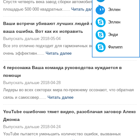
Спустя четверть века завод сборки автомобилей Ford Motor Company
площадью 500 000 квадратных......
Читать далее
Эллен
Эллен
Ваши встречи убивают лучших людей сотрудников. Это не
ваша ошибка. Вот как их исправить
Энди
Выпускать дальше 2018-05-04
Все это отлично подходит для гармоничных встреч, которые кажутся
Филипп
очень эффективн......
Читать далее
4 персонажа Ваша команда руководства нуждается в
помощи
Выпускать дальше 2018-04-28
Лидеры во всех секторах мира по-прежнему осознают, что обратная
связь и самосовер......
Читать далее
YouTube ошибочно тянет видео, разоблачая заговор Алекс
Джонса
Выпускать дальше 2018-04-24
YouTube пытается уменьшить количество ошибок, вызванных