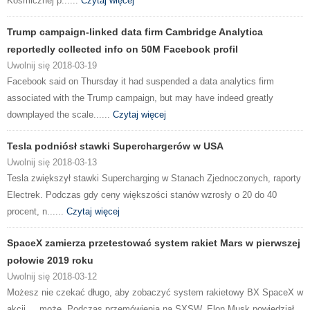
Kosmicznej p......
Czytaj więcej
Trump campaign-linked data firm Cambridge Analytica
reportedly collected info on 50M Facebook profil
Uwolnij się 2018-03-19
Facebook said on Thursday it had suspended a data analytics firm
associated with the Trump campaign, but may have indeed greatly
downplayed the scale......
Czytaj więcej
Tesla podniósł stawki Superchargerów w USA
Uwolnij się 2018-03-13
Tesla zwiększył stawki Supercharging w Stanach Zjednoczonych, raporty
Electrek. Podczas gdy ceny większości stanów wzrosły o 20 do 40
procent, n......
Czytaj więcej
SpaceX zamierza przetestować system rakiet Mars w pierwszej
połowie 2019 roku
Uwolnij się 2018-03-12
Możesz nie czekać długo, aby zobaczyć system rakietowy BX SpaceX w
akcji ... może. Podczas przemówienia na SXSW, Elon Musk powiedział,