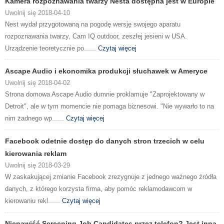
Kamera rozpoznawania twarzy Nesta dostępna jest w Europie
Uwolnij się 2018-04-10
Nest wydał przygotowaną na pogodę wersję swojego aparatu
rozpoznawania twarzy, Cam IQ outdoor, zeszłej jesieni w USA.
Urządzenie teoretycznie po......
Czytaj więcej
Ascape Audio i ekonomika produkcji słuchawek w Ameryce
Uwolnij się 2018-04-02
Strona domowa Ascape Audio dumnie proklamuje "Zaprojektowany w
Detroit", ale w tym momencie nie pomaga biznesowi. "Nie wywarło to na
nim żadnego wp......
Czytaj więcej
Facebook odetnie dostęp do danych stron trzecich w celu
kierowania reklam
Uwolnij się 2018-03-29
W zaskakującej zmianie Facebook zrezygnuje z jednego ważnego źródła
danych, z którego korzysta firma, aby pomóc reklamodawcom w
kierowaniu rekl......
Czytaj więcej
Nienawiść Screening Job Candidates przez telefon? Jest inna