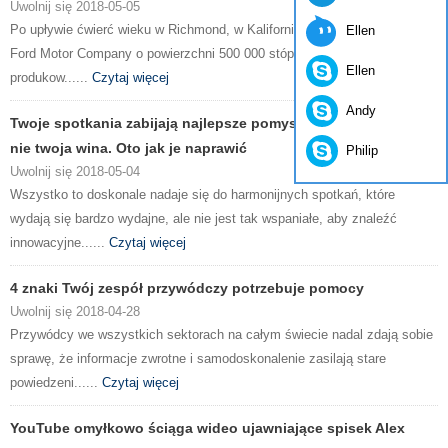
Uwolnij się 2018-05-05
Po upływie ćwierć wieku w Richmond, w Kalifornii, zakład montażowy
Ellen
Ford Motor Company o powierzchni 500 000 stóp kwadratowych przestał
Ellen
produkow......
Czytaj więcej
Andy
Twoje spotkania zabijają najlepsze pomysły pracowników. To
nie twoja wina. Oto jak je naprawić
Philip
Uwolnij się 2018-05-04
Wszystko to doskonale nadaje się do harmonijnych spotkań, które
wydają się bardzo wydajne, ale nie jest tak wspaniałe, aby znaleźć
innowacyjne......
Czytaj więcej
4 znaki Twój zespół przywódczy potrzebuje pomocy
Uwolnij się 2018-04-28
Przywódcy we wszystkich sektorach na całym świecie nadal zdają sobie
sprawę, że informacje zwrotne i samodoskonalenie zasilają stare
powiedzeni......
Czytaj więcej
YouTube omyłkowo ściąga wideo ujawniające spisek Alex