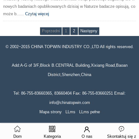
nowych badaniach opublikowanych dzisiaj w Naturze badacze opisują, co
może b......
Czytaj więcej
Poprzedni
1
2
Następny
© 2002~2015 CHINA TOPWIN INDUSTRY CO.,LTD All rights reserved.
Add:A-G of 3/F,Block B.CENTRAL Building,Xixiang Road,Baoan
District,Shenzhen,China
Tel: 86-755-83660365, 83660404 Fax: 86-755-83660251 Email:
info@chinatopwin.com
Mapa strony
LLms
LLms pełne
Dom
Kategoria
O nas
Skontaktuj się z