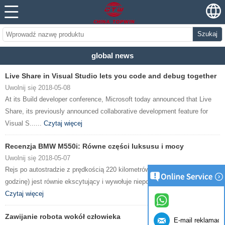
Szukaj
global news
Live Share in Visual Studio lets you code and debug together
Uwolnij się 2018-05-08
At its Build developer conference, Microsoft today announced that Live
Share, its previously announced collaborative development feature for
Visual S......
Czytaj więcej
Recenzja BMW M550i: Równe części luksusu i mocy
Uwolnij się 2018-05-07
Rejs po autostradzie z prędkością 220 kilometrów na godzinę (136 mil na
godzinę) jest równie ekscytujący i wywołuje niepokój, ponieważ mój......
Czytaj więcej
Zawijanie robota wokół człowieka
E-mail reklamacji