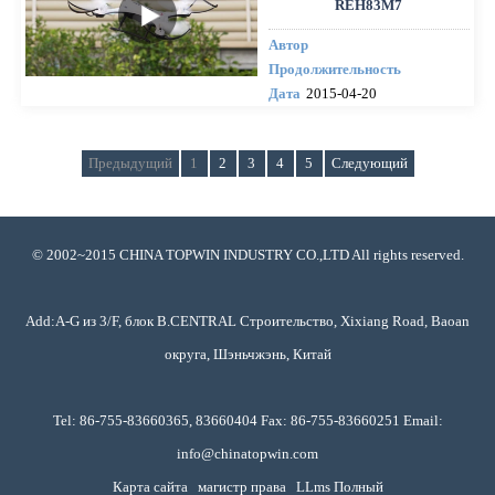
REH83M7
Автор
Продолжительность
Дата
2015-04-20
Предыдущий
1
2
3
4
5
Следующий
© 2002~2015 CHINA TOPWIN INDUSTRY CO.,LTD All rights reserved.
Add:A-G из 3/F, блок B.CENTRAL Строительство, Xixiang Road, Baoan
округа, Шэньчжэнь, Китай
Tel: 86-755-83660365, 83660404 Fax: 86-755-83660251 Email:
info@chinatopwin.com
Карта сайта
магистр права
LLms Полный