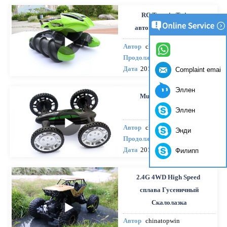
RC Terrain Twister
автомобиля RET09393
Автор
chinatopwin
Продолжительность
1:50
Дата
2016-12-10
Complaint email
Эллен
Multi function drone
REH92602W
Эллен
Автор
chinatopwin
Энди
Продолжительность
1:50
Дата
2016-12-09
Филипп
2.4G 4WD High Speed ​​
сплава Гусеничный
Скалолазка
Автор
chinatopwin