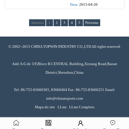
Data
2015-04-20
Anterior
1
2
3
4
5
Próximo
© 2002~2015 CHINA TOPWIN INDUSTRY CO.,LTD All rights reserved.
Add:A-G de 3/F,Bloco B.CENTRAL Building,Xixiang Road,Baoan
District,Shenzhen,China
Tel: 86-755-83660365, 83660404 Fax: 86-755-83660251 Email:
info@chinatopwin.com
Mapa do site
LLms
LLms Completo