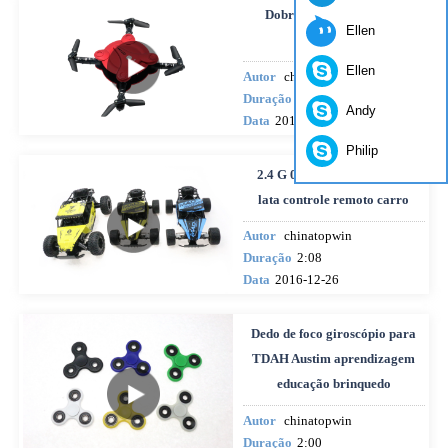
Dobrável Mini RC Selfie
Ellen
zangão
Ellen
Autor
chinatopwin
Duração
3:30
Andy
Data
2017-03-10
Philip
2.4 G 01:18 alta velocidade
lata controle remoto carro
Autor
chinatopwin
Duração
2:08
Data
2016-12-26
Dedo de foco giroscópio para
TDAH Austim aprendizagem
educação brinquedo
Autor
chinatopwin
Duração
2:00