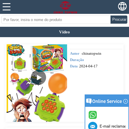
Procurar
Vídeo
Autor
chinatopwin
Duração
Data
2024-04-17
E-mail reclamaçã