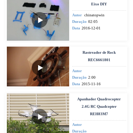
Eixo DIY
Autor
chinatopwin
Duração
02:05
Data
2016-12-01
Rastreador de Rock
REC6661801
Autor
Duração
2:00
Data
2015-11-16
Apanhador Quadrocopter
2.4G RC Quadcopter
REH83M7
Autor
Duração