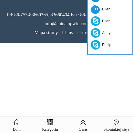
Ellen
Tel: 86-755-83660365, 83660404 Fax: 86-755-83660251 Email:
Ellen
info@chinatopwin.com
Mapa strony
LLms
LLms pełne
Andy
Philip
Dom
Kategoria
O nas
Skontaktuj się z