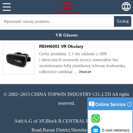
Szukaj
VR Glasses
REH46001 VR Okulary
Cechy produktu: 1.3 dni szklanki z ABS
i sferycznych soczewek żywicy materiałów bez
stymulowania folię plastikową ochronę środowiska,
całkowicie zamknąć ...
Jeszcze
© 2002~2015 CHINA TOPWIN INDUSTRY CO.,LTD All rights
reserved.
Add:A-G of 3/F,Block B.CENTRAL Building,Xixiang
Road,Baoan District,Shenzhen,China
E-mail reklamacji