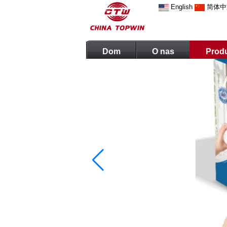
English
简体中
Dom
O nas
Prod