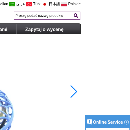
talian
عربى
Türk
日本語
Polskie
nami
Zapytaj o wycenę