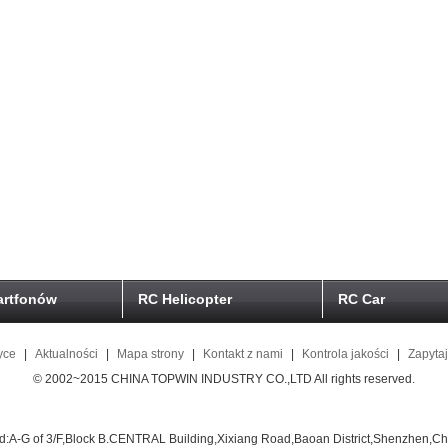
artfonów
RC Helicopter
RC Car
yce
|
Aktualności
|
Mapa strony
|
Kontakt z nami
|
Kontrola jakości
|
Zapyta
© 2002~2015 CHINA TOPWIN INDUSTRY CO.,LTD All rights reserved.
d:A-G of 3/F,Block B.CENTRAL Building,Xixiang Road,Baoan District,Shenzhen,Ch