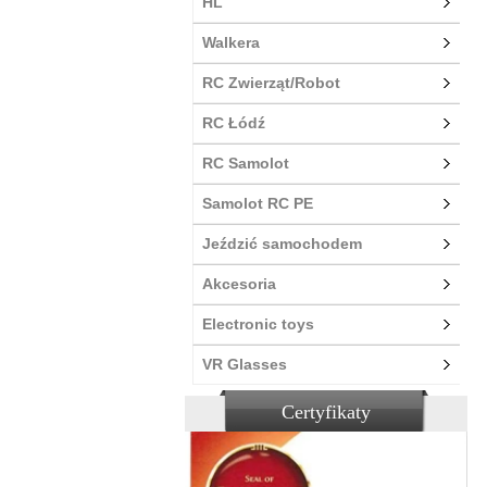
HL
Walkera
RC Zwierząt/Robot
RC Łódź
RC Samolot
Samolot RC PE
Jeździć samochodem
Akcesoria
Electronic toys
VR Glasses
Certyfikaty