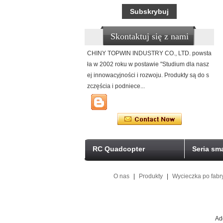
Skontaktuj się z nami
CHINY TOPWIN INDUSTRY CO., LTD. powsta
ła w 2002 roku w postawie "Studium dla nasz
ej innowacyjności i rozwoju. Produkty są do s
zczęścia i podniece...
RC Quadcopter
Seria sm
O nas
|
Produkty
|
Wycieczka po fabr
Ad