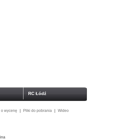
RC Łódź
j o wycenę
|
Pliki do pobrania
|
Wideo
ina