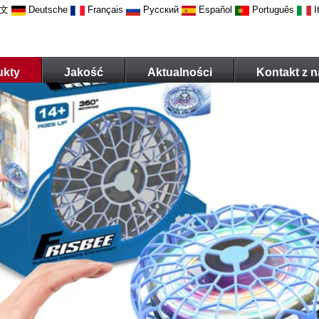
文
Deutsche
Français
Русский
Español
Português
I
ukty
Jakość
Aktualności
Kontakt z 