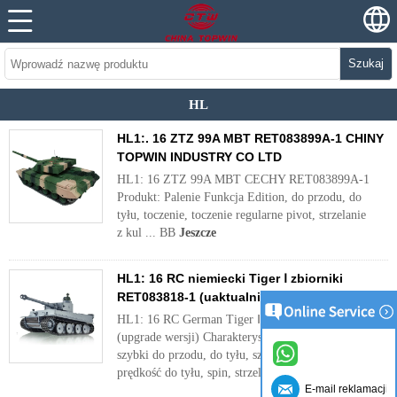
Szukaj
HL
HL1:. 16 ZTZ 99A MBT RET083899A-1 CHINY
TOPWIN INDUSTRY CO LTD
HL1: 16 ZTZ 99A MBT CECHY RET083899A-1
Produkt: Palenie Funkcja Edition, do przodu, do
tyłu, toczenie, toczenie regularne pivot, strzelanie
z kul ... BB
Jeszcze
HL1: 16 RC niemiecki Tiger Ⅰ zbiorniki
RET083818-1 (uaktualnić wersję)
HL1: 16 RC German Tiger Ⅰ zbiorniki 3818-1
(upgrade wersji) Charakterystyka: do przodu,
szybki do przodu, do tyłu, szybkie do tyłu,
prędkość do tyłu, spin, strzelać ...
Jeszcze
E-mail reklamacji