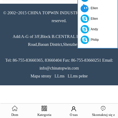
Ellen
© 2002~2015 CHINA TOPWIN INDUSTRY CO.,LTD All rights
Ellen
reserved.
Andy
Add:A-G of 3/F,Block B.CENTRAL Building,Xixiang
Philip
Road,Baoan District,Shenzhen,China
Tel: 86-755-83660365, 83660404 Fax: 86-755-83660251 Email:
info@chinatopwin.com
Mapa strony
LLms
LLms pełne
Dom
Kategoria
O nas
Skontaktuj się z