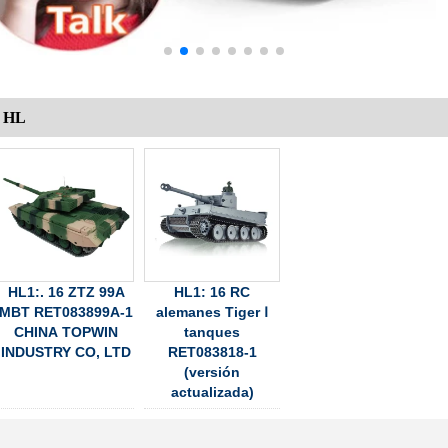
HL
HL1:. 16 ZTZ 99A
HL1: 16 RC
MBT RET083899A-1
alemanes Tiger Ⅰ
CHINA TOPWIN
tanques
INDUSTRY CO, LTD
RET083818-1
(versión
actualizada)