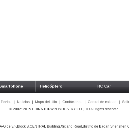
 Smartphone
Helicóptero
RC Car
a fábrica
|
Noticias
|
Mapa del sitio
|
Contáctenos
|
Control de calidad
|
Soli
© 2002~2015 CHINA TOPWIN INDUSTRY CO.,LTD All rights reserved.
A-G de 3/F,Block B.CENTRAL Building,Xixiang Road,distrito de Baoan,Shenzhen,