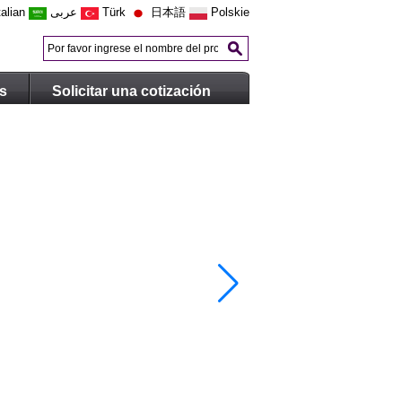
talian
عربى
Türk
日本語
Polskie
s
Solicitar una cotización