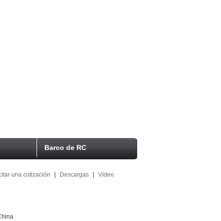
Barco de RC
citar una cotización
|
Descargas
|
Vídeo
China