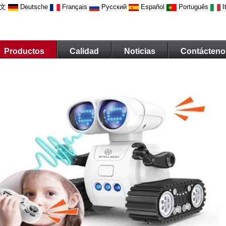
文
Deutsche
Français
Русский
Español
Português
I
Productos
Calidad
Noticias
Contácteno