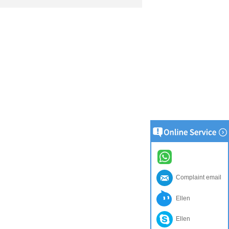
Complaint email
Ellen
Ellen