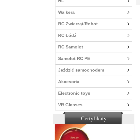
HL
Walkera
RC Zwierząt/Robot
RC Łódź
RC Samolot
Samolot RC PE
Jeździć samochodem
Akcesoria
Electronic toys
VR Glasses
Certyfikaty