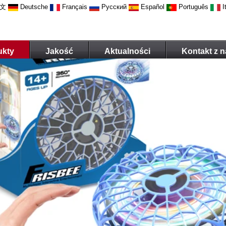
文
Deutsche
Français
Русский
Español
Português
I
ukty
Jakość
Aktualności
Kontakt z 