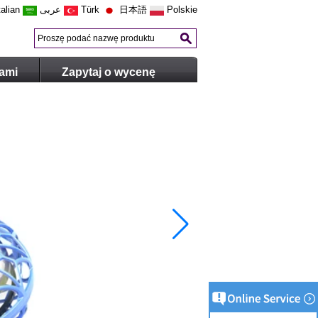
talian
عربى
Türk
日本語
Polskie
nami
Zapytaj o wycenę