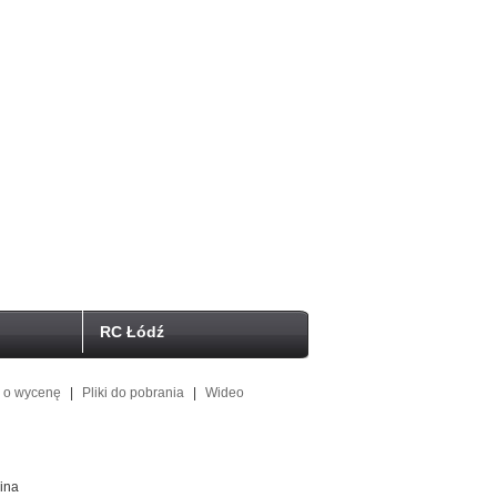
RC Łódź
j o wycenę
|
Pliki do pobrania
|
Wideo
ina