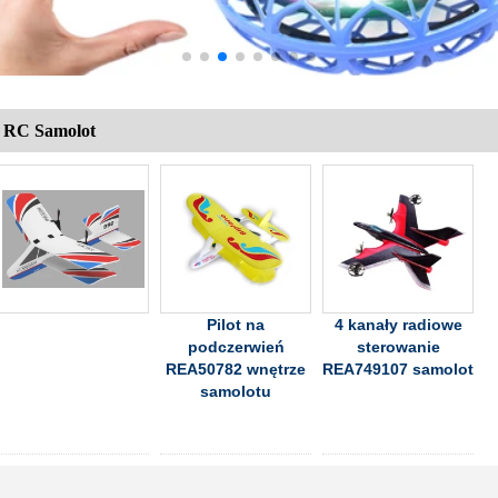
RC Samolot
Pilot na
4 kanały radiowe
podczerwień
sterowanie
REA50782 wnętrze
REA749107 samolot
samolotu