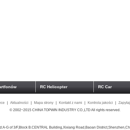
artfonów
RC Helicopter
RC Car
yce
|
Aktualności
|
Mapa strony
|
Kontakt z nami
|
Kontrola jakości
|
Zapyta
© 2002~2015 CHINA TOPWIN INDUSTRY CO.,LTD All rights reserved.
d:A-G of 3/F,Block B.CENTRAL Building,Xixiang Road,Baoan District,Shenzhen,Ch