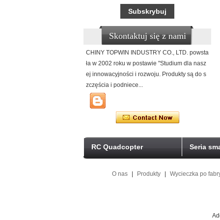
Skontaktuj się z nami
CHINY TOPWIN INDUSTRY CO., LTD. powsta
ła w 2002 roku w postawie "Studium dla nasz
ej innowacyjności i rozwoju. Produkty są do s
zczęścia i podniece...
RC Quadcopter
Seria sm
O nas
|
Produkty
|
Wycieczka po fabr
Ad