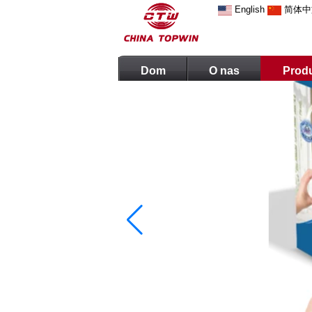
English
简体中
Dom
O nas
Prod