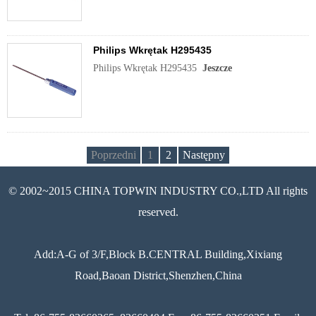
Philips Wkrętak H295435
Philips Wkrętak H295435
Jeszcze
Poprzedni
1
2
Następny
© 2002~2015 CHINA TOPWIN INDUSTRY CO.,LTD All rights
reserved.
Add:A-G of 3/F,Block B.CENTRAL Building,Xixiang
Road,Baoan District,Shenzhen,China