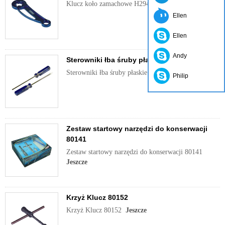
Klucz koło zamachowe H294904
Jeszcze
Ellen
Ellen
Andy
Sterowniki łba śruby płaskie 80150
Sterowniki łba śruby płaskie 80150
Jeszcze
Philip
Zestaw startowy narzędzi do konserwacji
80141
Zestaw startowy narzędzi do konserwacji 80141
Jeszcze
Krzyż Klucz 80152
Krzyż Klucz 80152
Jeszcze