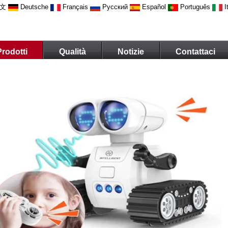
文
Deutsche
Français
Русский
Español
Português
I
Prodotti
Qualità
Notizie
Contattaci