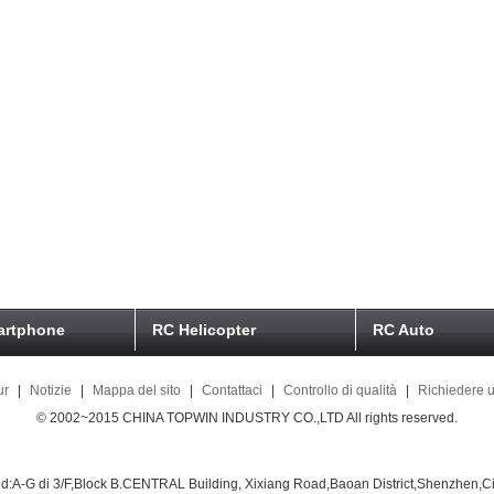
artphone
RC Helicopter
RC Auto
ur
|
Notizie
|
Mappa del sito
|
Contattaci
|
Controllo di qualità
|
Richiedere u
© 2002~2015 CHINA TOPWIN INDUSTRY CO.,LTD All rights reserved.
d:A-G di 3/F,Block B.CENTRAL Building, Xixiang Road,Baoan District,Shenzhen,C