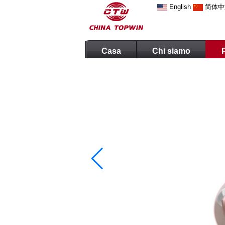
English
简体中
Casa
Chi siamo