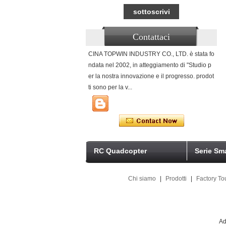
Contattaci
CINA TOPWIN INDUSTRY CO., LTD. è stata fo
ndata nel 2002, in atteggiamento di "Studio p
er la nostra innovazione e il progresso. prodot
ti sono per la v...
RC Quadcopter
Serie Sm
Chi siamo
|
Prodotti
|
Factory To
Ad