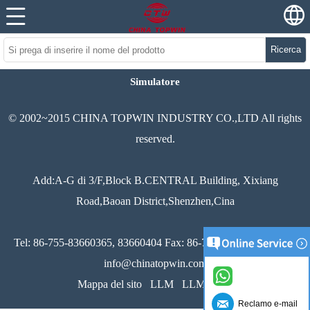
Ricerca
Simulatore
© 2002~2015 CHINA TOPWIN INDUSTRY CO.,LTD All rights
reserved.
Add:A-G di 3/F,Block B.CENTRAL Building, Xixiang
Road,Baoan District,Shenzhen,Cina
Tel: 86-755-83660365, 83660404 Fax: 86-755-83660251 Email:
info@chinatopwin.com
Mappa del sito
LLM
LLM pieno
Reclamo e-mail