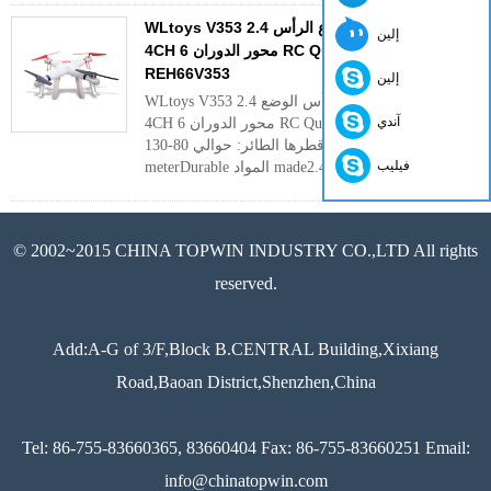
WLtoys V353 غالاكسي الوضع مقطوع الرأس 2.4G
إلين
4CH 6 محور الدوران RC Quadcopter
REH66V353
إلين
WLtoys V353 غالاكسي مقطوع الرأس الوضع 2.4G
آندي
4CH 6 محور الدوران RC Quadcopter REH66V353
وظيفة دائرة نصف قطرها الطائر: حوالي 80-130
فيليب
meterDurable المواد made2.4GHz الاب ...
أكثر
© 2002~2015 CHINA TOPWIN INDUSTRY CO.,LTD All rights
reserved.
Add:A-G of 3/F,Block B.CENTRAL Building,Xixiang
Road,Baoan District,Shenzhen,China
Tel: 86-755-83660365, 83660404 Fax: 86-755-83660251 Email:
info@chinatopwin.com