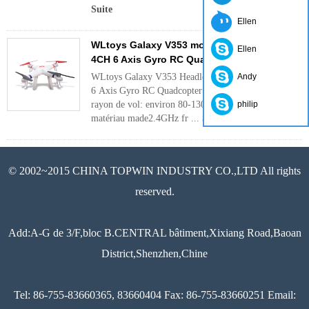
Suite
Ellen
WLtoys Galaxy V353 mode Headless 2.4G
Ellen
4CH 6 Axis Gyro RC Quadcopter REH66V353
WLtoys Galaxy V353 Headless mode 2.4G 4CH
Andy
6 Axis Gyro RC Quadcopter REH66V353 Fonction
rayon de vol: environ 80-130 meterDurable
philip
matériau made2.4GHz fr ...
Suite
© 2002~2015 CHINA TOPWIN INDUSTRY CO.,LTD All rights
reserved.
Add:A-G de 3/F,bloc B.CENTRAL bâtiment,Xixiang Road,Baoan
District,Shenzhen,Chine
Tel: 86-755-83660365, 83660404 Fax: 86-755-83660251 Email: