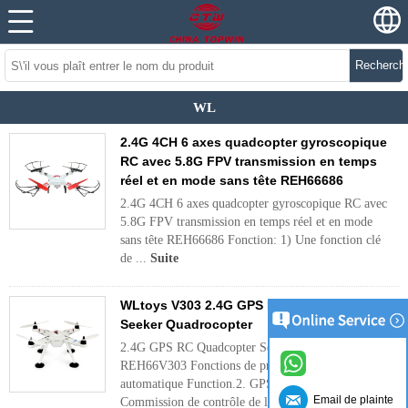
Recherch
WL
2.4G 4CH 6 axes quadcopter gyroscopique
RC avec 5.8G FPV transmission en temps
réel et en mode sans tête REH66686
2.4G 4CH 6 axes quadcopter gyroscopique RC avec
5.8G FPV transmission en temps réel et en mode
sans tête REH66686 Fonction: 1) Une fonction clé
de ...
Suite
WLtoys V303 2.4G GPS RC Quadcopter
Seeker Quadrocopter
2.4G GPS RC Quadcopter Seeker Quadrocopter
REH66V303 Fonctions de produit 1 GPS Pilote
automatique Function.2. GPS Flight Control
Email de plainte
Commission de contrôle de la hauteur. 3 CF H ...