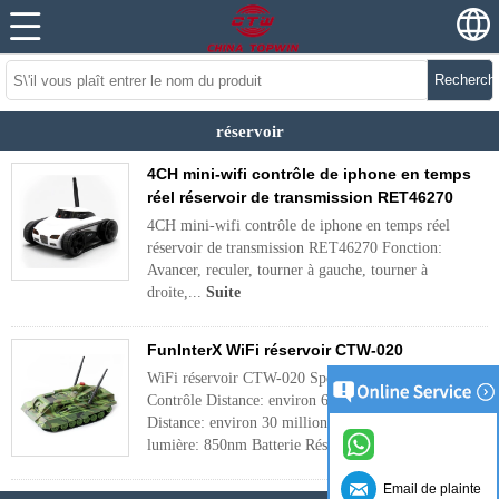
Recherch
réservoir
4CH mini-wifi contrôle de iphone en temps
réel réservoir de transmission RET46270
4CH mini-wifi contrôle de iphone en temps réel
réservoir de transmission RET46270 Fonction:
Avancer, reculer, tourner à gauche, tourner à
droite,...
Suite
FunInterX WiFi réservoir CTW-020
WiFi réservoir CTW-020 Spécifications: extérieur
Contrôle Distance: environ 60M contrôle intérieur
Distance: environ 30 millions de vision de nuit la
lumière: 850nm Batterie Réservoir (non ...
Suite
Email de plainte