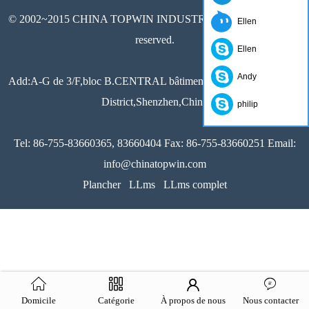
© 2002~2015 CHINA TOPWIN INDUSTRY CO.,LTD All rights
Ellen
reserved.
Ellen
Andy
Add:A-G de 3/F,bloc B.CENTRAL bâtiment,Xixiang Road,Baoan
District,Shenzhen,Chine
philip
Tel: 86-755-83660365, 83660404 Fax: 86-755-83660251 Email:
info@chinatopwin.com
Plancher
LLms
LLms complet
Domicile
Catégorie
À propos de nous
Nous contacter