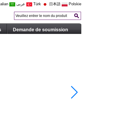
talian
عربى
Türk
日本語
Polskie
s
Demande de soumission