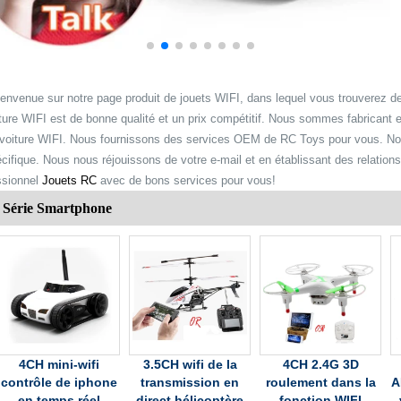
envenue sur notre page produit de jouets WIFI, dans lequel vous trouverez de
ture WIFI est de bonne qualité et un prix compétitif. Nous sommes fabricant 
 voiture WIFI. Nous fournissons des services OEM de RC Toys pour vous. Nous
cifique. Nous nous réjouissons de votre e-mail et en établissant des relation
ssionnel
Jouets RC
avec de bons services pour vous!
Série Smartphone
4CH mini-wifi
3.5CH wifi de la
4CH 2.4G 3D
contrôle de iphone
transmission en
roulement dans la
A
en temps réel
direct hélicoptère
fonction WIFI