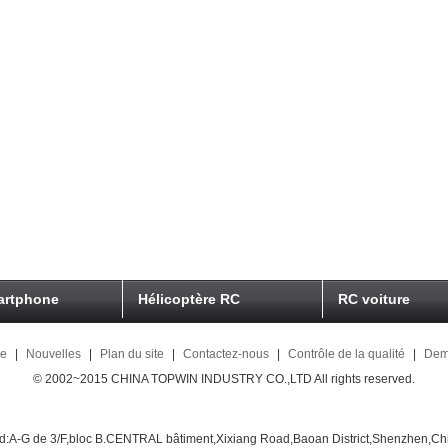
artphone
Hélicoptère RC
RC voiture
ne
|
Nouvelles
|
Plan du site
|
Contactez-nous
|
Contrôle de la qualité
|
Dem
© 2002~2015 CHINA TOPWIN INDUSTRY CO.,LTD All rights reserved.
d:A-G de 3/F,bloc B.CENTRAL bâtiment,Xixiang Road,Baoan District,Shenzhen,Ch