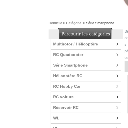
Domicile
>
Catégorie
>
Série Smartphone
Bi
Parcourir les catégories
oi
Multirotor / Hélicoptère
s
pé
RC Quadcopter
e
Série Smartphone
Hélicoptère RC
RC Hobby Car
RC voiture
Réservoir RC
WL