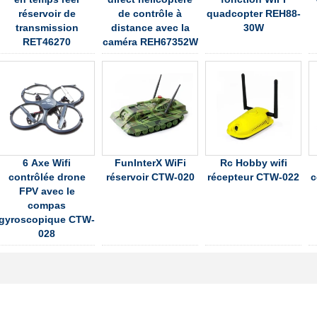
réservoir de
de contrôle à
quadcopter REH88-
transmission
distance avec la
30W
RET46270
caméra REH67352W
6 Axe Wifi
FunInterX WiFi
Rc Hobby wifi
contrôlée drone
réservoir CTW-020
récepteur CTW-022
c
FPV avec le
compas
gyroscopique CTW-
028