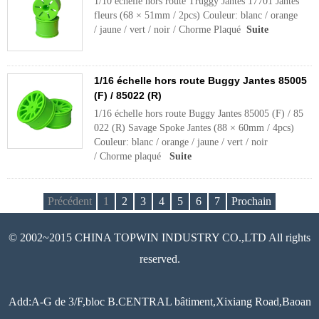
1/10 échelle hors route Truggy Jantes 17701 Jantes
fleurs (68 × 51mm / 2pcs) Couleur: blanc / orange
/ jaune / vert / noir / Chorme Plaqué
Suite
1/16 échelle hors route Buggy Jantes 85005
(F) / 85022 (R)
1/16 échelle hors route Buggy Jantes 85005 (F) / 85
022 (R) Savage Spoke Jantes (88 × 60mm / 4pcs)
Couleur: blanc / orange / jaune / vert / noir
/ Chorme plaqué
Suite
Précédent
1
2
3
4
5
6
7
Prochain
© 2002~2015 CHINA TOPWIN INDUSTRY CO.,LTD All rights
reserved.
Add:A-G de 3/F,bloc B.CENTRAL bâtiment,Xixiang Road,Baoan