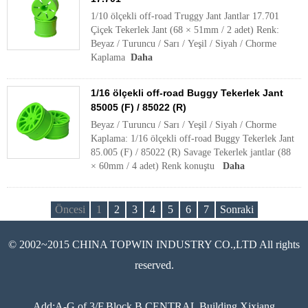
1/10 ölçekli off-road Truggy Jant Jantlar 17.701
Çiçek Tekerlek Jant (68 × 51mm / 2 adet) Renk:
Beyaz / Turuncu / Sarı / Yeşil / Siyah / Chorme
Kaplama
Daha
1/16 ölçekli off-road Buggy Tekerlek Jant
85005 (F) / 85022 (R)
Beyaz / Turuncu / Sarı / Yeşil / Siyah / Chorme
Kaplama: 1/16 ölçekli off-road Buggy Tekerlek Jant
85.005 (F) / 85022 (R) Savage Tekerlek jantlar (88
× 60mm / 4 adet) Renk konuştu
Daha
Öncesi
1
2
3
4
5
6
7
Sonraki
© 2002~2015 CHINA TOPWIN INDUSTRY CO.,LTD All rights
reserved.
Add:A-G of 3/F,Block B.CENTRAL Building,Xixiang