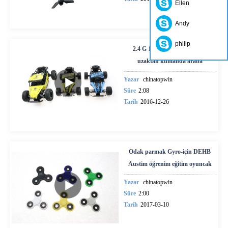
Ellen
Andy
philip
2.4 G 1:18 yüksek hız teneke
uzaktan kumanda araba
Yazar
chinatopwin
Süre
2:08
Tarih
2016-12-26
Odak parmak Gyro-için DEHB
Austim öğrenim eğitim oyuncak
Yazar
chinatopwin
Süre
2:00
Tarih
2017-03-10