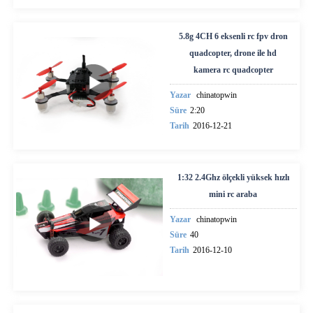
5.8g 4CH 6 eksenli rc fpv dron
quadcopter, drone ile hd
kamera rc quadcopter
Yazar
chinatopwin
Süre
2:20
Tarih
2016-12-21
1:32 2.4Ghz ölçekli yüksek hızlı
mini rc araba
Yazar
chinatopwin
Süre
40
Tarih
2016-12-10