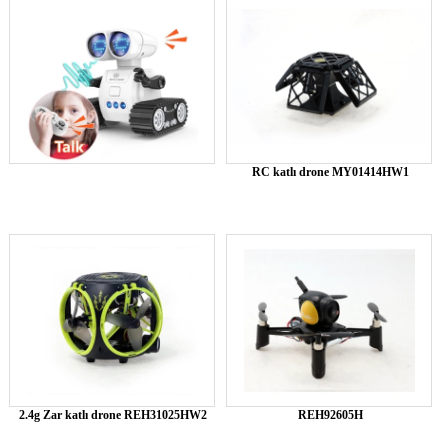
RC katlı drone MY01414HW1
2.4g Zar katlı drone REH31025HW2
REH92605H