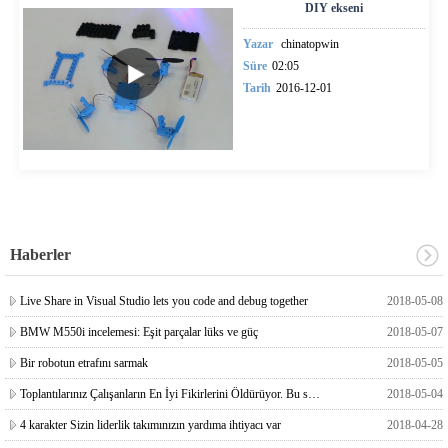
DIY ekseni
Yazar
chinatopwin
Süre
02:05
Tarih
2016-12-01
Haberler
Live Share in Visual Studio lets you code and debug together
2018-05-08
BMW M550i incelemesi: Eşit parçalar lüks ve güç
2018-05-07
Bir robotun etrafını sarmak
2018-05-05
Toplantılarınız Çalışanların En İyi Fikirlerini Öldürüyor. Bu senin hatan değil. İşte Onları Nasıl O
2018-05-04
4 karakter Sizin liderlik takımınızın yardıma ihtiyacı var
2018-04-28