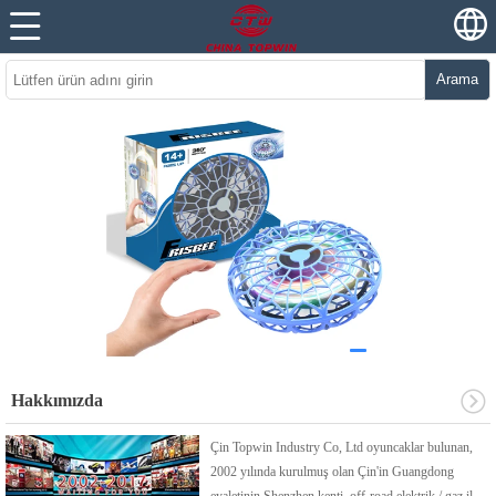
Arama
Hakkımızda
Çin Topwin Industry Co, Ltd oyuncaklar bulunan,
2002 yılında kurulmuş olan Çin'in Guangdong
eyaletinin Shenzhen kenti, off-road elektrik / gaz il...