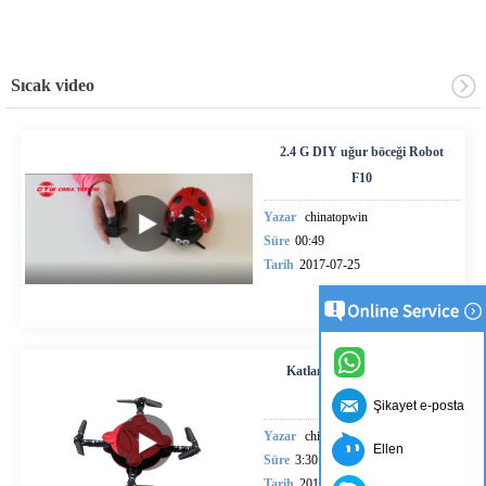
Sıcak video
2.4 G DIY uğur böceği Robot
F10
Yazar
chinatopwin
Süre
00:49
Tarih
2017-07-25
Katlanabilir Mini RC Selfie
dron
Şikayet e-posta
Yazar
chinatopwin
Ellen
Süre
3:30
Tarih
2017-03-10