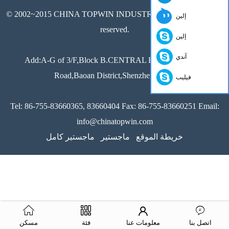
© 2002~2015 CHINA TOPWIN INDUSTRY CO.,LTD All rights
إلين
reserved.
إلين
آندي
Add:A-G of 3/F,Block B.CENTRAL Building,Xixiang
Road,Baoan District,Shenzhen,China
فيليب
Tel: 86-755-83660365, 83660404 Fax: 86-755-83660251 Email:
info@chinatopwin.com
خريطة الموقع
ماجستير
ماجستير كامل
اتصل بنا
معلومات عنا
فئة
مسكن