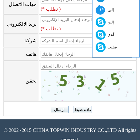
جهات الاتصال
(* تطلب )
إلين
إلين
بريد الالكتروني
(* تطلب )
آندي
شركة
فيليب
هاتف
تحقق
© 2002~2015 CHINA TOPWIN INDUSTRY CO.,LTD All rights
reserved.