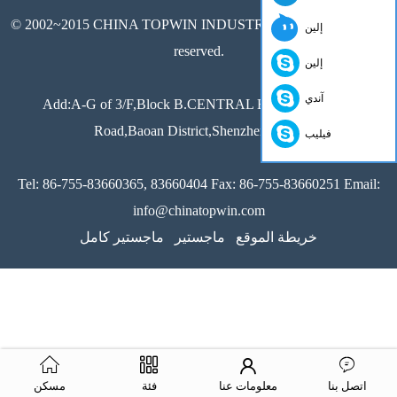
© 2002~2015 CHINA TOPWIN INDUSTRY CO.,LTD All rights
إلين
reserved.
إلين
آندي
Add:A-G of 3/F,Block B.CENTRAL Building,Xixiang
Road,Baoan District,Shenzhen,China
فيليب
Tel: 86-755-83660365, 83660404 Fax: 86-755-83660251 Email:
info@chinatopwin.com
خريطة الموقع
ماجستير
ماجستير كامل
اتصل بنا
معلومات عنا
فئة
مسكن