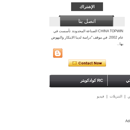
اتصل بنا
CHINA TOPWIN الصناعة المحدودة. تأسست في
عام 2002. في موقف "دراسة لدينا الابتكار والنهوض
بها...
كي
RC كوادكوبتر
س
|
التنزيلات
|
فيديو
Ad