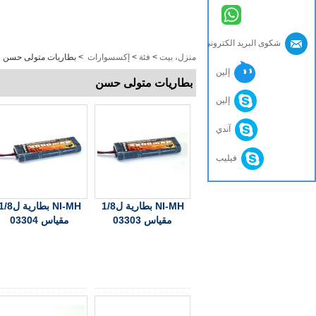
شكوى البريد الكتروني
منزل، بيت
>
فئة
>
إكسسوارات
>
بطاريات متولى حسن
إلين
بطاريات متولى حسن
إلين
آندي
فيليب
NI-MH بطارية ل1/8
NI-MH بطارية ل8
مقياس 03303
مقياس 03304