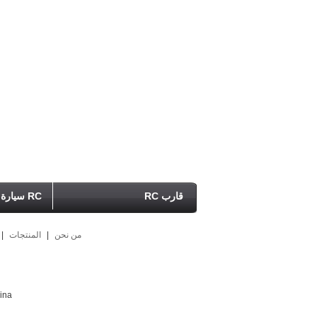
 الآن
قارب RC
RC سيارة
من نحن
|
المنتجات
|
ina