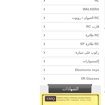
HL
WALKERA
RC الحيوان / روبوت
قارب RC
1 و
RC طائرة
RC طائرة EP
ركوب على سيارة
إكسسوارات
Electronic toys
VR Glasses
الشهادات
1 و