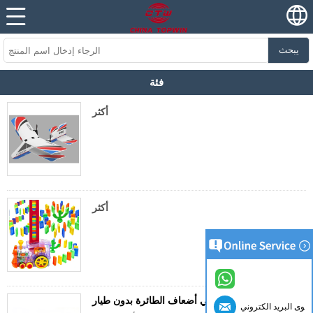
يبحث
فئة
أكثر
أكثر
أرسي أضعاف الطائرة بدون طيار MY01414HW1
كوى البريد الكتروني