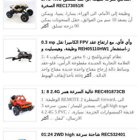
الصخرة REC173051R
وظيفة إلى الأمام، الى الوراء، يسارا، يمينا، ويمكن
أن يصعد 10 سم من العوائق، حقل المنحوتات يمكن
90 درجة تسلق.
أكثر
0.3 mp الكاميرا نقل FPV وأي فأي، مع ارتفاع عقد
وظيفة، وهيسبليت و REH05110HW1 ز-استشعار
2، 4 نظام كونتروللينج ز، 6 محور جيروسكوب
العلامة التجارية الجديدة مقطوعة الرأس، علو-عقد
وسائط دالة إرجاع مفتاح واحدة جديدة مفتاح واحد
تأخذ/إيقاف الهبوط uniq الدالة...
أكثر
1: 8 2.4G عالية السرعة همر REC491873CB
الوظيفة: 1.REMOTE السيطرة 2.forward، الى
الوراء، يستدير لليسار / يمين. سرعة 3.high جودة
4.2.4G 5.PVC قذيفة اكسسوارات الحزمة: سيارة، '،
الارسال، "لنقل ...
أكثر
01:24 2WD high شاحنة سرعة REC532401