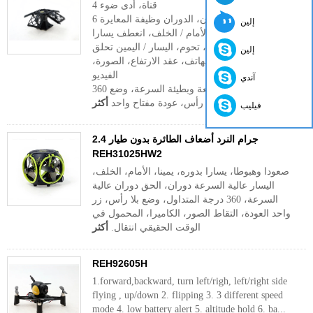
4 قناة، أدى ضوء
6 محور الدوران، الدوران وظيفة المعايرة
إلين
أعلى / أسفل، إلى الأمام / الخلف، انعطف يسارا
/ يمينا، تحوم، اليسار / اليمين تحلق،
إلين
واي فاي مراقبة الهاتف، عقد الارتفاع، الصورة،
الفيديو
آندي
360 درجة التقليب وسريعة وبطيئة السرعة، وضع
بدون رأس، عودة مفتاح واحد
أكثر
فيليب
2.4 جرام النرد أضعاف الطائرة بدون طيار
REH31025HW2
صعودا وهبوطا، يسارا بدوره، يمينا، الأمام، الخلف،
اليسار عالية السرعة دوران، الحق دوران عالية
السرعة، 360 درجة المتداول، وضع بلا رأس، زر
واحد العودة، التقاط الصور، الكاميرا، المحمول في
الوقت الحقيقي انتقال.
أكثر
REH92605H
1.forward,backward, turn left/righ, left/right side
flying , up/down 2. flipping 3. 3 different speed
mode 4. low battery alert 5. altitude hold 6. ba...