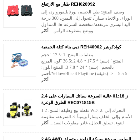
طيار مع الارتفاع REH028992
وصف المنتج: طي الجسم، بورتابليفوروارد، إلى
الوراء، والاتجاه يساراً، تتحول إلى اليمين، 360 درجة
المتداول thr اليد اليسرى مرتفعة/منخفضة السرعة
ووضع مقطوعة الرأس...
أكثر
ديي بناء كتلة الجمعية REH40902 كوادكوبتير
معلمات المنتج: 1.:17.5 "حجم
المنتج" (سم) * 17.5 * 4.8 2.:36.5 "لون المربع
بالحجم" (سم) * 24 * 7.8 3. المنتج اللون:
أحمر/Yellow/Blue 4.Playtime (دقيقة): > 5.5 5...
أكثر
2.4 ز 01:18 عالية السرعة سبائك السيارات على
الطرق الوعرة REC071815B
نقطة بيع وظيفة المنتج: 1.2 WD. 2. التحرك إلى
الأمام وإلى الخلف يساراً ويميناً. 3-السرعة، مقاومة
لنتوء، تسلق الجبال، غادر مقاولات البعيد...
أكثر
2.4G 4WD السامي سرعة سبيكة الزاحف متسلق