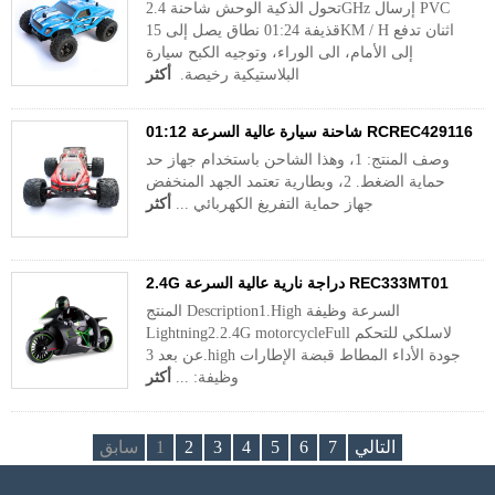
تحول الذكية الوحش شاحنة 2.4GHz إرسال PVC
قذيفة 01:24 نطاق يصل إلى 15KM / H اثنان تدفع
إلى الأمام، الى الوراء، وتوجيه الكبح سيارة
البلاستيكية رخيصة.
أكثر
01:12 شاحنة سيارة عالية السرعة RCREC429116
وصف المنتج: 1، وهذا الشاحن باستخدام جهاز حد
حماية الضغط. 2، وبطارية تعتمد الجهد المنخفض
جهاز حماية التفريغ الكهربائي ...
أكثر
2.4G دراجة نارية عالية السرعة REC333MT01
المنتج Description1.High السرعة وظيفة
Lightning2.2.4G motorcycleFull لاسلكي للتحكم
عن بعد 3.high جودة الأداء المطاط قبضة الإطارات
وظيفة: ...
أكثر
التالي
7
6
5
4
3
2
1
سابق