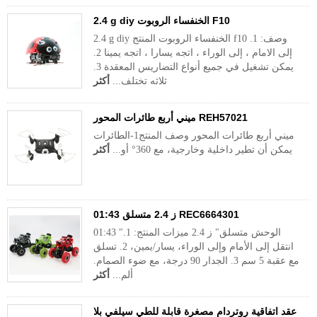
2.4 g diy الخنفساء الروبوت F10
2.4 g diy الخنفساء الروبوت المنتج f10 وصف: 1.
إلى الامام ، إلى الوراء ، اتجه يسارا ، اتجه يمينا 2.
يمكن تشغيل في جميع أنواع التضاريس المعقدة 3.
ثلاثه تختلف...
أكثر
ميني أربع طائرات المحور REH57021
ميني أربع طائرات المحور وصف المنتج1-الطائرات
يمكن أن تطير داخلية وخارجية، مع 360° أو...
أكثر
01:43 ز 2.4 متسلق REC6664301
01:43 "الوحش متسلق" ز 2.4 ميزات المنتج: 1.
انتقل إلى الأمام وإلى الوراء، يسار/يمين، 2. تسلق
مع عقبة 5 سم 3. الجدار 90 درجة، مع ضوء الصمام.
ألم...
أكثر
عقد اتفاقية روتردام مصغرة قابلة للطي سيلفي بلا