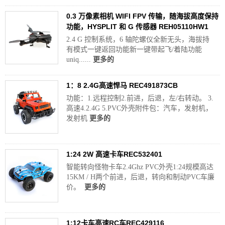
0.3 万像素相机 WIFI FPV 传输，随海拔高度保持
功能，HYSPLIT 和 G 传感器 REH05110HW1
2.4 G 控制系统，6 轴陀螺仪全新无头，海拔持
有模式一键返回功能新一键带起飞/着陆功能
uniq......
更多的
1：8 2.4G高速悍马 REC491873CB
功能：1.远程控制2.前进，后退，左/右转动。 3.
高速4.2.4G 5.PVC外壳附件包：汽车，发射机，
发射机
更多的
1:24 2W 高速卡车REC532401
智能转向怪物卡车2.4Ghz PVC外壳1:24规模高达
15KM / H两个前进，后退，转向和制动PVC车廉
价。
更多的
1:12卡车高速RC车REC429116