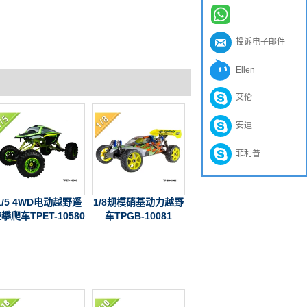
投诉电子邮件
Ellen
艾伦
安迪
菲利普
1/5 4WD电动越野遥
1/8规模硝基动力越野
攀爬车TPET-10580
车TPGB-10081