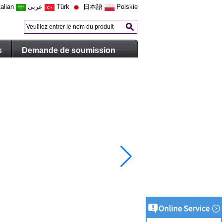
talian
عربى
Türk
日本語
Polskie
s
Demande de soumission