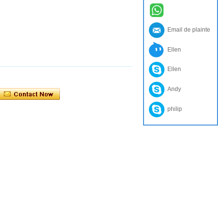
Email de plainte
Ellen
Ellen
Andy
philip