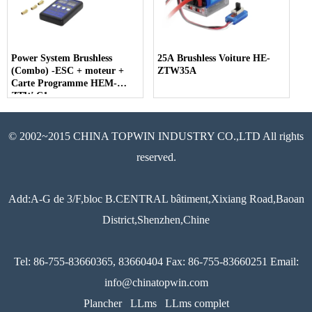
Power System Brushless
25A Brushless Voiture HE-
(Combo) -ESC + moteur +
ZTW35A
Carte Programme HEM-
ZTW-C1
© 2002~2015 CHINA TOPWIN INDUSTRY CO.,LTD All rights
reserved.
Add:A-G de 3/F,bloc B.CENTRAL bâtiment,Xixiang Road,Baoan
District,Shenzhen,Chine
Tel: 86-755-83660365, 83660404 Fax: 86-755-83660251 Email:
info@chinatopwin.com
Plancher
LLms
LLms complet