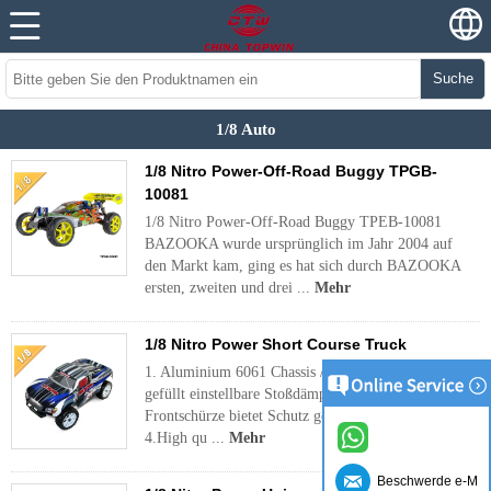
Suche
1/8 Auto
1/8 Nitro Power-Off-Road Buggy TPGB-
10081
1/8 Nitro Power-Off-Road Buggy TPEB-10081
BAZOOKA wurde ursprünglich im Jahr 2004 auf
den Markt kam, ging es hat sich durch BAZOOKA
ersten, zweiten und drei ...
Mehr
1/8 Nitro Power Short Course Truck
1. Aluminium 6061 Chassis / Shock Tower 2.Oil
gefüllt einstellbare Stoßdämpfer 3.Compact
Frontschürze bietet Schutz gegen plötzliche Stöße
4.High qu ...
Mehr
Beschwerde e-Mai