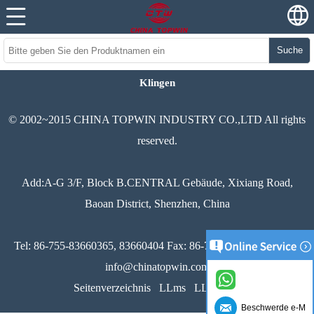
Suche
Klingen
© 2002~2015 CHINA TOPWIN INDUSTRY CO.,LTD All rights
reserved.
Add:A-G 3/F, Block B.CENTRAL Gebäude, Xixiang Road,
Baoan District, Shenzhen, China
Tel: 86-755-83660365, 83660404 Fax: 86-755-83660251 Email:
info@chinatopwin.com
Seitenverzeichnis
LLms
LLms voll
Beschwerde e-Mai