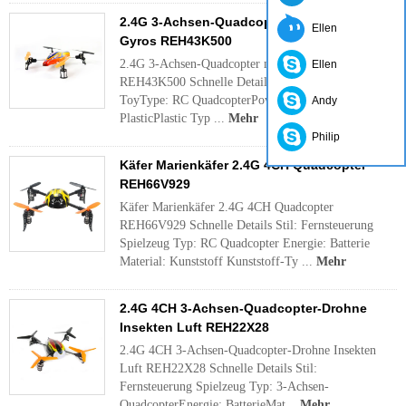
2.4G 3-Achsen-Quadcopter mit 6-Achsen-
Ellen
Gyros REH43K500
2.4G 3-Achsen-Quadcopter mit 6-Achsen-Gyros
Ellen
REH43K500 Schnelle Details Stil: Fernsteuerung
ToyType: RC QuadcopterPower: BatteryMaterial:
Andy
PlasticPlastic Typ ...
Mehr
Philip
Käfer Marienkäfer 2.4G 4CH Quadcopter
REH66V929
Käfer Marienkäfer 2.4G 4CH Quadcopter
REH66V929 Schnelle Details Stil: Fernsteuerung
Spielzeug Typ: RC Quadcopter Energie: Batterie
Material: Kunststoff Kunststoff-Ty ...
Mehr
2.4G 4CH 3-Achsen-Quadcopter-Drohne
Insekten Luft REH22X28
2.4G 4CH 3-Achsen-Quadcopter-Drohne Insekten
Luft REH22X28 Schnelle Details Stil:
Fernsteuerung Spielzeug Typ: 3-Achsen-
QuadcopterEnergie: BatterieMat...
Mehr