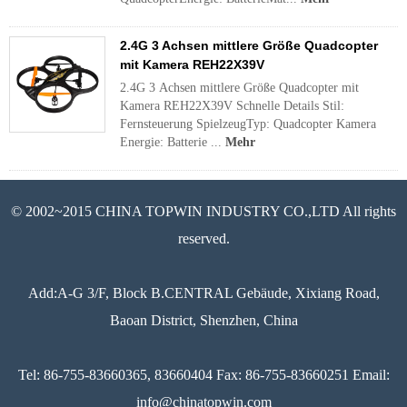
2.4G 3 Achsen mittlere Größe Quadcopter
mit Kamera REH22X39V
2.4G 3 Achsen mittlere Größe Quadcopter mit
Kamera REH22X39V Schnelle Details Stil:
Fernsteuerung SpielzeugTyp: Quadcopter Kamera
Energie: Batterie ...
Mehr
© 2002~2015 CHINA TOPWIN INDUSTRY CO.,LTD All rights
reserved.
Add:A-G 3/F, Block B.CENTRAL Gebäude, Xixiang Road,
Baoan District, Shenzhen, China
Tel: 86-755-83660365, 83660404 Fax: 86-755-83660251 Email:
info@chinatopwin.com