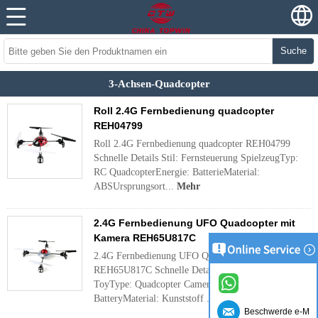
Suche
3-Achsen-Quadcopter
Roll 2.4G Fernbedienung quadcopter
REH04799
Roll 2.4G Fernbedienung quadcopter REH04799
Schnelle Details Stil: Fernsteuerung SpielzeugTyp:
RC QuadcopterEnergie: BatterieMaterial:
ABSUrsprungsort...
Mehr
2.4G Fernbedienung UFO Quadcopter mit
Kamera REH65U817C
2.4G Fernbedienung UFO Quadcopter mit Kamera
REH65U817C Schnelle Details Stil: Fernsteuerung
ToyType: Quadcopter CameraPower:
BatteryMaterial: Kunststoff ...
Mehr
Beschwerde e-Mai