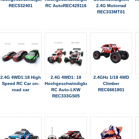
REC532401
RC AutoREC429116
2.4G Motorrad
REC333MT01
2.4G 4WD1:18 High
2.4G 4WD1: 18
2.4GHz 1/18 4WD
Speed RC Car on-
Hochgeschwindigkeits-
Climber
road car
RC Auto-LKW
REC6661801
REC333GS05