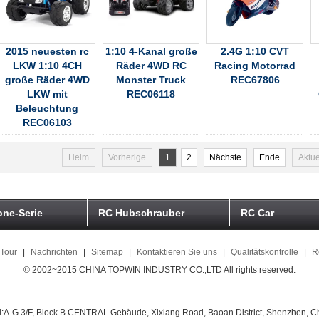
2015 neuesten rc
1:10 4-Kanal große
2.4G 1:10 CVT
LKW 1:10 4CH
Räder 4WD RC
Racing Motorrad
große Räder 4WD
Monster Truck
REC67806
LKW mit
REC06118
Beleuchtung
REC06103
Heim
Vorherige
1
2
Nächste
Ende
Aktue
ne-Serie
RC Hubschrauber
RC Car
 Tour
|
Nachrichten
|
Sitemap
|
Kontaktieren Sie uns
|
Qualitätskontrolle
|
R
© 2002~2015 CHINA TOPWIN INDUSTRY CO.,LTD All rights reserved.
:A-G 3/F, Block B.CENTRAL Gebäude, Xixiang Road, Baoan District, Shenzhen, C