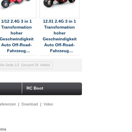
1/12 2.4G 3 in 1
12.01 2.4G 3 in 1
Transformation
Transformation
hoher
hoher
Geschwindigkeit
Geschwindigkeit
Auto Off-Road-
Auto Off-Road-
Fahrzeug
Fahrzeug
REC429112
REC429109
lle Seite:1/2 Gesamt 36 Artikel
RC Boot
eferenzen
|
Download
|
Video
hina