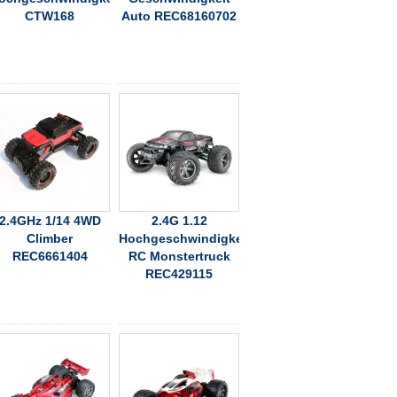
CTW168
Auto REC68160702
2.4GHz 1/14 4WD
2.4G 1.12
Climber
Hochgeschwindigkeits-
REC6661404
RC Monstertruck
REC429115