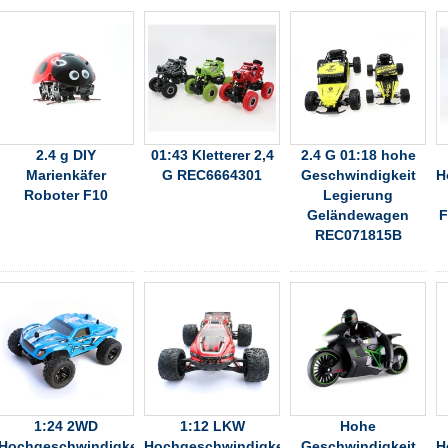
2.4 g DIY
01:43 Kletterer 2,4
2.4 G 01:18 hohe
Marienkäfer
G REC6664301
Geschwindigkeit
H
Roboter F10
Legierung
Geländewagen
F
REC071815B
1:24 2WD
1:12 LKW
Hohe
Hochgeschwindigkeitsfahrzeug
Hochgeschwindigkeits-
Geschwindigkeit
H