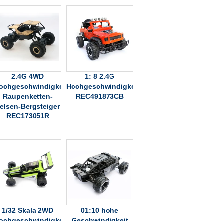
2.4G 4WD
1: 8 2.4G
ochgeschwindigkeitslegierungs-
Hochgeschwindigkeitshummer
Raupenketten-
REC491873CB
elsen-Bergsteiger
REC173051R
1/32 Skala 2WD
01:10 hohe
ochgeschwindigkeitsfahrzeug
Geschwindigkeit