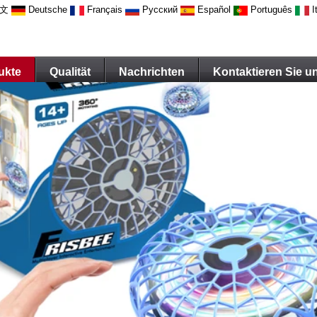
文
Deutsche
Français
Русский
Español
Português
I
ukte
Qualität
Nachrichten
Kontaktieren Sie u