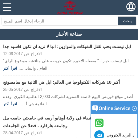
يبحث
صناعة الأخبار
ابل تيسنت يحب لقتل الشيكات والموازين: انها لا تريد ان تكون قاسيه جدا
الافراج عن 2017-06-12
"ابل تيسنت خيارا--" معضله الاخيره تكون حريصه علي مناقشه موضوع الراي
العام ، والتباد......
اقرأ أكثر
أكبر 10 شركات التكنولوجيا في العالم: ابل هي الثانية مع سامسونج
الافراج عن 2017-05-25
أصدر موقع فوربس اليوم قائمته السنوية لشركات 2,000 العالمية الكبرى. وهذه
القائمة هي أ......
اقرأ أكثر
وقد تم قبول جميع الاشقاء في ولاية أوهايو أربعه في جامعتي جامعه ييل
وجامعه هارفارد ، فضلا عن الجامعات
الافراج عن 2017-04-28
ى البريد الكتروني