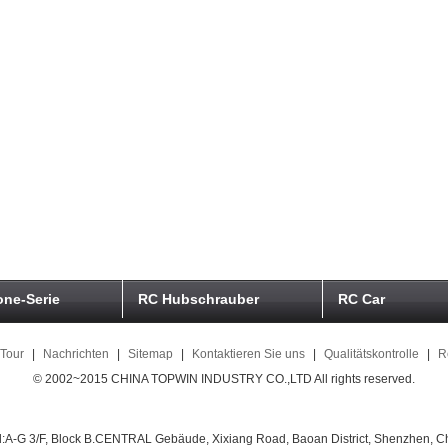
ne-Serie
RC Hubschrauber
RC Car
 Tour
|
Nachrichten
|
Sitemap
|
Kontaktieren Sie uns
|
Qualitätskontrolle
|
R
© 2002~2015 CHINA TOPWIN INDUSTRY CO.,LTD All rights reserved.
:A-G 3/F, Block B.CENTRAL Gebäude, Xixiang Road, Baoan District, Shenzhen, C