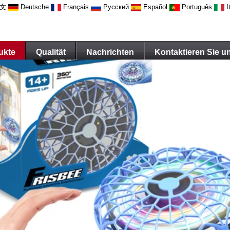
文
Deutsche
Français
Русский
Español
Português
I
ukte
Qualität
Nachrichten
Kontaktieren Sie u