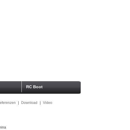
RC Boot
eferenzen
|
Download
|
Video
hina