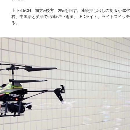
上下3.5CH、前方&後方、左&を回す。連続押し出しの制服が3
右、中国語と英語で迅速/遅い電源、LEDライト、ライトスイッ
る。