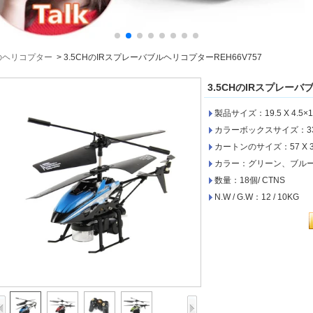
RCのヘリコプター
>
3.5CHのIRスプレーバブルヘリコプターREH66V757
3.5CHのIRスプレーバ
製品サイズ：19.5 X 4.5
カラーボックスサイズ：33.
カートンのサイズ：57 X 3
カラー：グリーン、ブル
数量：18個/ CTNS
N.W / G.W：12 / 10KG