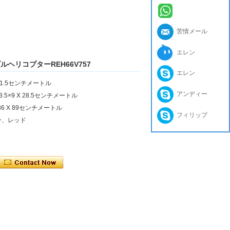
苦情メール
エレン
ブルヘリコプターREH66V757
エレン
×11.5センチメートル
アンディー
5×9 X 28.5センチメートル
6 X 89センチメートル
フィリップ
ー、レッド