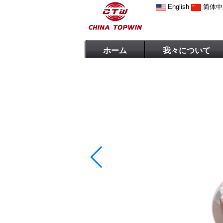
English
简体中
ホーム
我々について