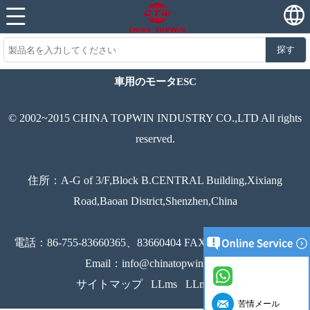
探す
車用のモータESC
© 2002~2015 CHINA TOPWIN INDUSTRY CO.,LTD All rights
reserved.
住所：A-G of 3/F,Block B.CENTRAL Building,Xixiang
Road,Baoan District,Shenzhen,China
電話：86-755-83660365、83660404 FAX：86-755-83660251
Email：info@chinatopwin.com
サイトマップ
LLms
LLmsフル
苦情メール