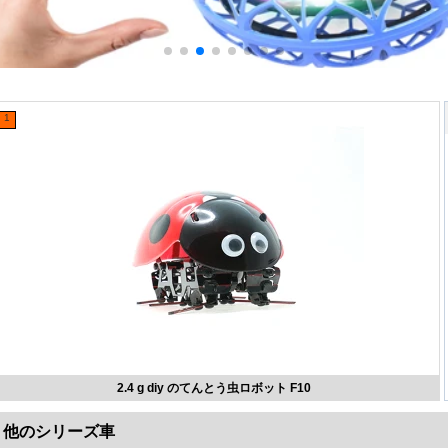
1
2.4 g diy のてんとう虫ロボット F10
他のシリーズ車