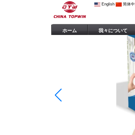
English
简体中
ホーム
我々について