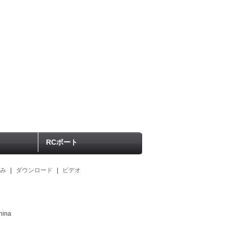
RCボート
み
|
ダウンロード
|
ビデオ
hina