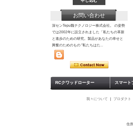
お問い合わせ
深センTepu魏テクノロジー株式会社。 の姿勢
では2002年に設立されました「私たちの革新
と進歩のための研究。製品があなたの幸せと
興奮のためのもの "私たちはた...
RCクワッドローター
スマート
我々について
|
プロダクト
住所：