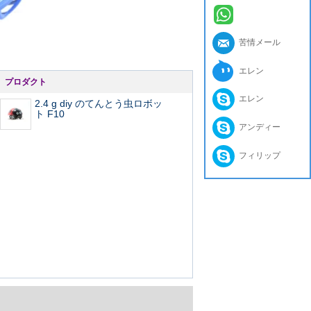
苦情メール
エレン
プロダクト
エレン
2.4 g diy のてんとう虫ロボッ
ト F10
アンディー
フィリップ