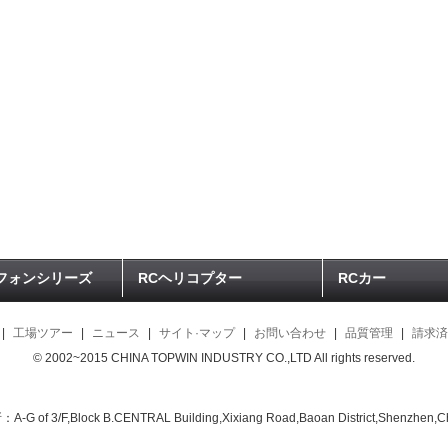
フォンシリーズ
RCヘリコプター
RCカー
|
工場ツアー
|
ニュース
|
サイト·マップ
|
お問い合わせ
|
品質管理
|
請求済
© 2002~2015 CHINA TOPWIN INDUSTRY CO.,LTD All rights reserved.
A-G of 3/F,Block B.CENTRAL Building,Xixiang Road,Baoan District,Shenzhen,C