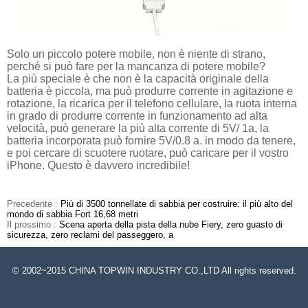
Solo un piccolo potere mobile, non è niente di strano,
perché si può fare per la mancanza di potere mobile?
La più speciale è che non è la capacità originale della
batteria è piccola, ma può produrre corrente in agitazione e
rotazione, la ricarica per il telefono cellulare, la ruota interna
in grado di produrre corrente in funzionamento ad alta
velocità, può generare la più alta corrente di 5V/ 1a, la
batteria incorporata può fornire 5V/0.8 a. in modo da tenere,
e poi cercare di scuotere ruotare, può caricare per il vostro
iPhone. Questo è davvero incredibile!
Precedente :
Più di 3500 tonnellate di sabbia per costruire: il più alto del
mondo di sabbia Fort 16,68 metri
Il prossimo :
Scena aperta della pista della nube Fiery, zero guasto di
sicurezza, zero reclami del passeggero, a
© 2002~2015 CHINA TOPWIN INDUSTRY CO.,LTD All rights reserved.