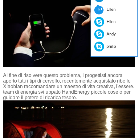
Ellen
Ellen
Andy
philip
Al fine di risolvere questo problema, i progettisti ancora
aperto tutti i tipi di cervello, recentemente acquistato ribelle
Xiaobian raccomandare un maestro di vita creativa, l'essere.
team di energia sviluppato HandEnergy piccole cose o per
guidare il potere di ricarica tesoro.