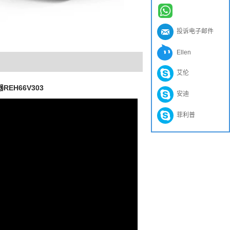
投诉电子邮件
Ellen
艾伦
EH66V303
安迪
菲利普