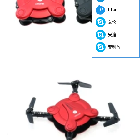
Ellen
艾伦
安迪
菲利普