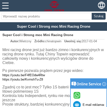
Szukaj
Super Cool i Strong moc Mini Racing Drone
Super Cool i Strong moc Mini Racing Drone
Autor:
Wietrzny
Źródło:
chinatopwin
Uwolnij się:
2017-01-04
Mini racing drone jest już bardzo zimno i konkurencyjnych w
racing drone rynku. Tutaj Chiny Topwin wprowadzić
całkowity nowy i konkurencyjnych wyścigów drone do
Ciebie.
Po pierwsze pozwala prądem przez jego wideo:
https://youtu.be/F4fEOdw4Rtw
https://youtu.be/KvrnshTu-Z8
Zgadnij co to jest moc? Tylko 1S baterii Lipo! Akumulator
litowo polimerowy 1S
Kontrola lotu Independent, rynku nie można skopiować
jeszcze
Proste struktury, bardziej konkurencyjny niż inne drone
E-mail reklamacji