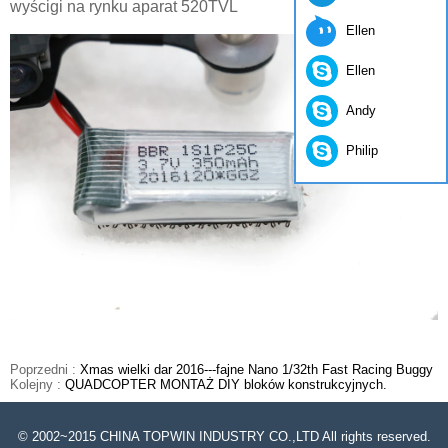
wyścigi na rynku aparat 520TVL
Ellen
Ellen
Andy
Philip
Poprzedni :
Xmas wielki dar 2016---fajne Nano 1/32th Fast Racing Buggy
Kolejny :
QUADCOPTER MONTAŻ DIY bloków konstrukcyjnych.
© 2002~2015 CHINA TOPWIN INDUSTRY CO.,LTD All rights reserved.