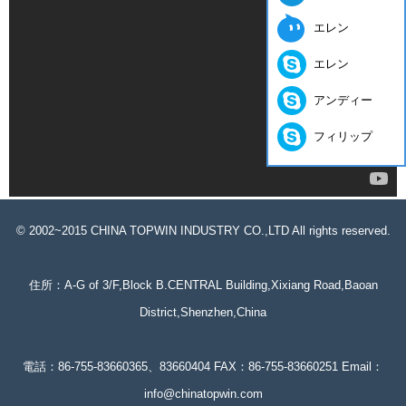
エレン
エレン
アンディー
フィリップ
© 2002~2015 CHINA TOPWIN INDUSTRY CO.,LTD All rights reserved.
住所：A-G of 3/F,Block B.CENTRAL Building,Xixiang Road,Baoan
District,Shenzhen,China
電話：86-755-83660365、83660404 FAX：86-755-83660251 Email：
info@chinatopwin.com