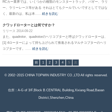
RCカー業界では、いくつかの種類のモンスタートラック、バギー、ラリ
ー、ラリーレース等がある それはとてもクールでいいですとしてではな
く、最新のは、私は本......
続きを読む
クワッドローターとは何ですか？
リリース 2014-09-22
また、quadrotor、quadrotorのヘリ​​コプターと呼ばクワッドローターは、
[1] 4ローターによって持ち上げられて推進されるマルチコプターのヘリ
コプターです。......
続きを読む
前
1
2
3
4
5
次
© 2002~2015 CHINA TOPWIN INDUSTRY CO.,LTD All rights reserved.
住所：A-G of 3/F,Block B.CENTRAL Building,Xixiang Road,Baoan
District,Shenzhen,China