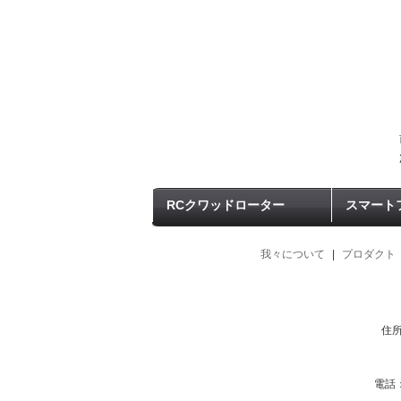
RCクワッドローター
スマート
我々について
|
プロダクト
住所：
電話：8