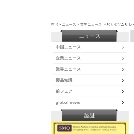
在宅
>
ニュース
>
業界ニュース
>
ぢカタツムリ レ
ニュース
中国ニュース
企業ニュース
業界ニュース
製品知識
前フェア
global news
認証