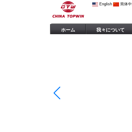
English
简体中
ホーム
我々について