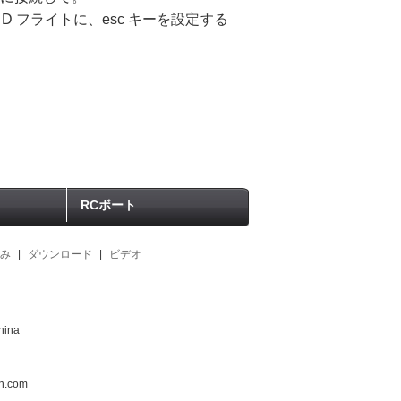
、3 D フライトに、esc キーを設定する
RCボート
み
|
ダウンロード
|
ビデオ
hina
n.com