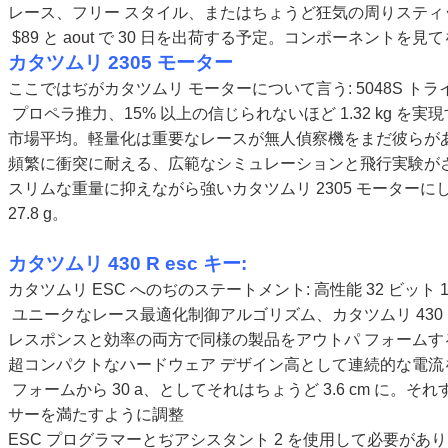
レース、フリー スタイル、またはちょうど狂気の周りステ
$89 と aout で 30 日を出荷する予定。コンポーネントを
カタツムリ 2305 モーター
ここではぢがカタツムリ モーターについて言う: 5048S ト
プロペラ推力、15% 以上の信じられないほど 1.32 kg を実現
市場平均。軽量化は重要なレースが無人偵察機をまだ彼らが
頻繁に衝突に耐える、広範なシミュレーションと飛行実験が
スリムな重量に抑えながら強いカタツムリ 2305 モーターに
27.8 g。
カタツムリ 430 R esc キー:
カタツムリ ESC へのぢのステートメント: 高性能 32 ビット 100
ユニークなレース最適化制御アルゴリズム、カタツムリ 430 
レスポンスと効率の両方で同様の製品をアウトパ フォーム
超コンパクトなハードウェア デザイン高として連続的な電流
フォームから 30 a、としてそれはちょうど 3.6 cm に。
サーを満たすように調整
ESC プログラマーとぢアシスタント 2 を使用して必要があ