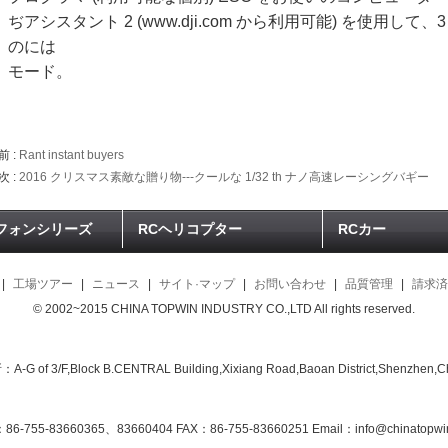
ぢアシスタント 2 (www.dji.com から利用可能) を使用して
のには
モード。
前 :
Rant instant buyers
次 :
2016 クリスマス素敵な贈り物---クールな 1/32 th ナノ高速レーシングバギー
フォンシリーズ
RCヘリコプター
RCカー
|
工場ツアー
|
ニュース
|
サイト·マップ
|
お問い合わせ
|
品質管理
|
請求済
© 2002~2015 CHINA TOPWIN INDUSTRY CO.,LTD All rights reserved.
A-G of 3/F,Block B.CENTRAL Building,Xixiang Road,Baoan District,Shenzhen,C
6-755-83660365、83660404 FAX：86-755-83660251 Email：info@chinatopwi