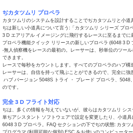
ぢカタツムリ プロペラ
カタツムリのシステムを設計することでぢカタツムリと小道
ぢは新しい小道具について言う:「カタツムリ シリーズ プ
3 D エアリアル イメージングに飛行するレースに至るまで
プロペラ機能クイック リリースの新しいプロペラ (6048 3 D
-無人偵察機をレースの最初の。レーサーは、秒単位のツー
できます。
レースで毎秒をカウントします。すべてのプロペラのハブ構
レーサーは、自信を持って飛ぶことができるので、完全に強
ハブ バージョン 5048S トライ ・ ブレード プロペラ、5
のです。
完全 3 D フライト対応
ぢは、多くの情報を与えていないが、彼らはカタツムリ システ
単ぢアシスタント ソフトウェアで設定を変更したり、小道
6048 3 D プロペラ。FAQ セクションの下でぢの状態: カタ
プログラマ (利用可能な個別) ESC をお使いのコンピュー