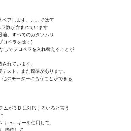
具ペアします。ここでは何
ロペラ数が含まれています
に最適。すべてのカタツムリ
 プロペラを除く)
ルなしでプロペラを入れ替えることが
造されています。
度テスト。また標準があります。
048、他のモーターに合うことができる
ムが 3 D に対応するいると言う
具に
ツムリ esc キーを使用して、
ターに接続して。