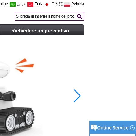
talian
عربى
Türk
日本語
Polskie
Richiedere un preventivo