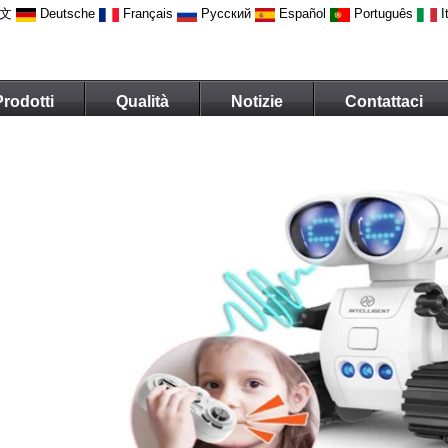
文
Deutsche
Français
Русский
Español
Português
I
Prodotti
Qualità
Notizie
Contattaci