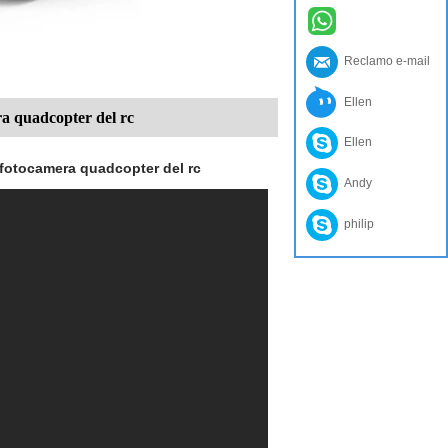
Reclamo e-mail
Ellen
ra quadcopter del rc
Ellen
 fotocamera quadcopter del rc
Andy
philip