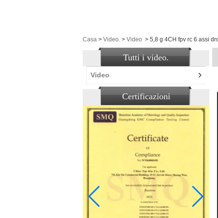
Casa
>
Video.
>
Video
>
5,8 g 4CH fpv rc 6 assi d
Tutti i video.
Video
Certificazioni