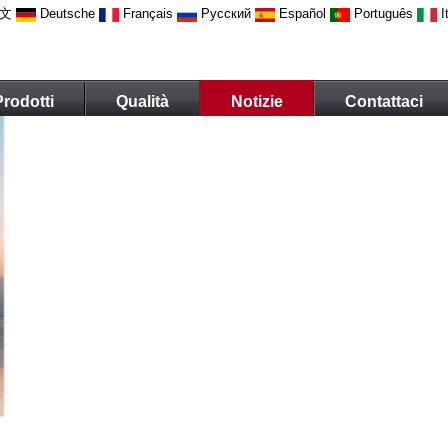
文
Deutsche
Français
Русский
Español
Português
I
Prodotti
Qualità
Notizie
Contattaci