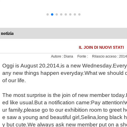
notizia
IL JOIN DI NUOVI STATI
Autore :
Diana
Fonte :
Rilascio acceso :
2014
Oggi
is August 20,2014,is a new Wednesday.Every
any new things happen everyday.What we should do 
of our life.
The most surprise is the join of new member today
ed like usual.But a notification came:Pay attentio
ur family,please go to our exhibition room to greet
e saw a young and beautiful girl,Selina,long black hai
y but cute.We always ask new member put on a sh