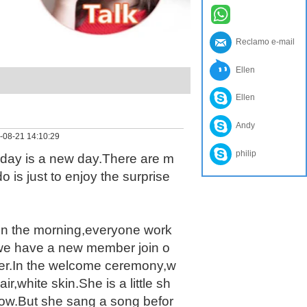
Reclamo e-mail
Ellen
Ellen
Andy
-08-21 14:10:29
philip
day is a new day.There are m
is just to enjoy the surprise
.In the morning,everyone work
n!we have a new member join o
 her.In the welcome ceremony,w
r,white skin.She is a little sh
ow.But she sang a song befor