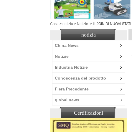
Casa
>
notizia
>
Notizie
>
IL JOIN DI NUOVI STATI
notizia
China News
Notizie
Industria Notizie
Conoscenza del prodotto
Fiera Precedente
global news
Certificazioni