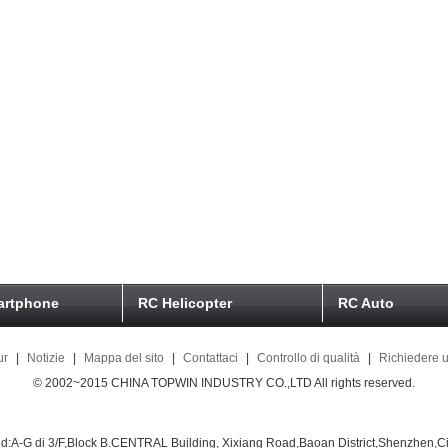
artphone
RC Helicopter
RC Auto
ur
|
Notizie
|
Mappa del sito
|
Contattaci
|
Controllo di qualità
|
Richiedere u
© 2002~2015 CHINA TOPWIN INDUSTRY CO.,LTD All rights reserved.
d:A-G di 3/F,Block B.CENTRAL Building, Xixiang Road,Baoan District,Shenzhen,C