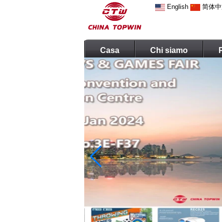
English
简体中
Casa
Chi siamo