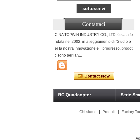
Contattaci
CINA TOPWIN INDUSTRY CO., LTD. è stata fo
ndata nel 2002, in atteggiamento di "Studio p
er la nostra innovazione e il progresso. prodot
ti sono per la v...
RC Quadcopter
Serie Sm
Chi siamo
|
Prodotti
|
Factory To
Ad