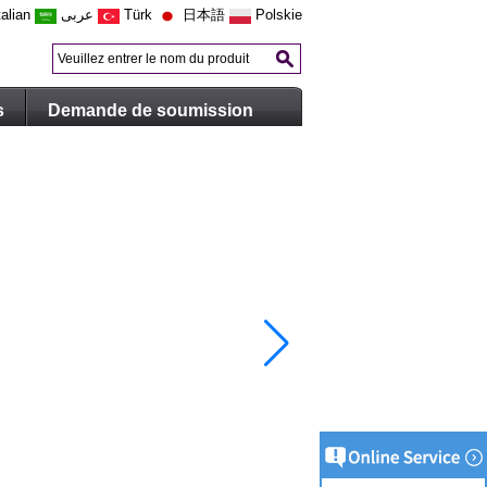
talian
عربى
Türk
日本語
Polskie
s
Demande de soumission