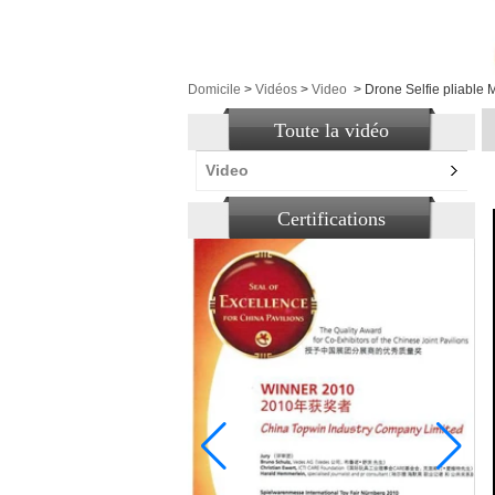
Domicile
>
Vidéos
>
Video
>
Drone Selfie pliable 
Toute la vidéo
Video
Certifications