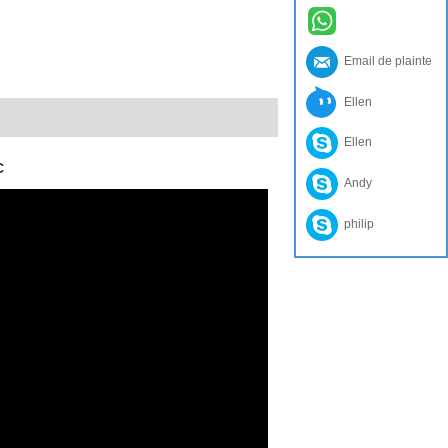
Email de plainte
Ellen
Ellen
C
Andy
philip