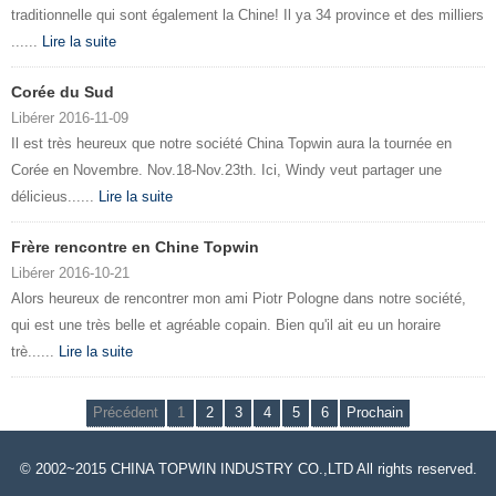
traditionnelle qui sont également la Chine! Il ya 34 province et des milliers
......
Lire la suite
Corée du Sud
Libérer 2016-11-09
Il est très heureux que notre société China Topwin aura la tournée en
Corée en Novembre. Nov.18-Nov.23th. Ici, Windy veut partager une
délicieus......
Lire la suite
Frère rencontre en Chine Topwin
Libérer 2016-10-21
Alors heureux de rencontrer mon ami Piotr Pologne dans notre société,
qui est une très belle et agréable copain. Bien qu'il ait eu un horaire
trè......
Lire la suite
Précédent
1
2
3
4
5
6
Prochain
© 2002~2015 CHINA TOPWIN INDUSTRY CO.,LTD All rights reserved.