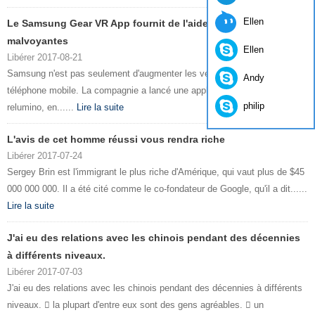
Ellen
Le Samsung Gear VR App fournit de l'aide pour les personnes
malvoyantes
Ellen
Libérer 2017-08-21
Samsung n'est pas seulement d'augmenter les ventes par VR casque de
Andy
téléphone mobile. La compagnie a lancé une application de C-Lab de
philip
relumino, en......
Lire la suite
L'avis de cet homme réussi vous rendra riche
Libérer 2017-07-24
Sergey Brin est l'immigrant le plus riche d'Amérique, qui vaut plus de $45
000 000 000. Il a été cité comme le co-fondateur de Google, qu'il a dit......
Lire la suite
J'ai eu des relations avec les chinois pendant des décennies
à différents niveaux.
Libérer 2017-07-03
J'ai eu des relations avec les chinois pendant des décennies à différents
niveaux.  la plupart d'entre eux sont des gens agréables.  un