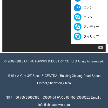
エレン
エレン
アンディー
フィリップ
© 2002~2015 CHINA TOPWIN INDUSTRY CO.,LTD All rights reserved.
住所：A-G of 3/F,Block B.CENTRAL Building,Xixiang Road,Baoan
District,Shenzhen,China
電話：86-755-83660365、83660404 FAX：86-755-83660251 Email：
info@chinatopwin.com